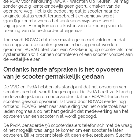
de RDW voor herkeuring (WOK = Wachten Op Keuren). Je mag
zonder geldig kentekenbewijs geen gebruik maken van de
openbare weg. Het is de bedoeling dat je scooter naar de
originele status wordt teruggebracht en opnieuw wordt
(goed)gekeurd alvorens het kentekenbewijs weer wordt
vrijgegeven. Hierbij komen de kosten van de keuring voor de
rekening van de bestuurder of eigenaar.
Toch vindt BOVAG dat deze maatregelen niet voldoen en dat
een opgevoerde scooter gewoon in beslag moet worden
genomen. BOVAG pleit voor een APK-keuring op scooter als men
systematisch wilt kunnen controleren of een scooter voldoet aan
de wettelijke eisen.
Ondanks harde afspraken is het opvoeren
van je scooter gemakkelijk gedaan
De VVD en PvdA hebben als standpunt dat het opvoeren van
scooters een halt wordt toegeroepen. De PvdA heeft zelfstandig
onderzoek gedaan en ondervonden dat ook BOVAG-leden hun
scooters gewoon opvoeren. Dit werd door BOVAG eerder nog
ontkend. BOVAG heeft naar aanleiding van het onderzoek haar
leden nogmaals op het hart gedrukt dat medewerking aan het
opvoeren van een scooter niet wordt gedoogd.
De PvdA benaderde 96 scooterdealers telefonisch met de vraag
of het mogelijk was langs te komen om een scooter te laten
opvoeren. Bij 74 procent bleek dit geen enkel probleem. Slechts