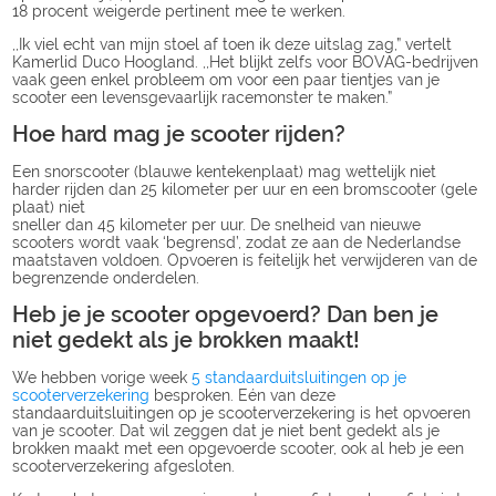
18 procent weigerde pertinent mee te werken.
,,Ik viel echt van mijn stoel af toen ik deze uitslag zag,” vertelt
Kamerlid Duco Hoogland. ,,Het blijkt zelfs voor BOVAG-bedrijven
vaak geen enkel probleem om voor een paar tientjes van je
scooter een levensgevaarlijk racemonster te maken.”
Hoe hard mag je scooter rijden?
Een snorscooter (blauwe kentekenplaat) mag wettelijk niet
harder rijden dan 25 kilometer per uur en een bromscooter (gele
plaat) niet
sneller dan 45 kilometer per uur. De snelheid van nieuwe
scooters wordt vaak ‘begrensd’, zodat ze aan de Nederlandse
maatstaven voldoen. Opvoeren is feitelijk het verwijderen van de
begrenzende onderdelen.
Heb je je scooter opgevoerd? Dan ben je
niet gedekt als je brokken maakt!
We hebben vorige week
5 standaarduitsluitingen op je
scooterverzekering
besproken. Eén van deze
standaarduitsluitingen op je scooterverzekering is het opvoeren
van je scooter. Dat wil zeggen dat je niet bent gedekt als je
brokken maakt met een opgevoerde scooter, ook al heb je een
scooterverzekering afgesloten.