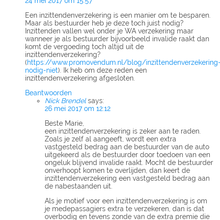
24 mei 2017 om 15:57
Een inzittendenverzekering is een manier om te besparen.
Maar als bestuurder heb je deze toch juist nodig?
Inzittenden vallen wel onder je WA verzekering maar
wanneer je als bestuurder bijvoorbeeld invalide raakt dan
komt de vergoeding toch altijd uit de
inzittendenverzekering?
(
https://www.promovendum.nl/blog/inzittendenverzekering
nodig-niet
). Ik heb om deze reden een
inzittendenverzekering afgesloten.
Beantwoorden
Nick Brendel
says:
26 mei 2017 om 12:12
Beste Marie,
een inzittendenverzekering is zeker aan te raden.
Zoals je zelf al aangeeft, wordt een extra
vastgesteld bedrag aan de bestuurder van de auto
uitgekeerd als de bestuurder door toedoen van een
ongeluk blijvend invalide raakt. Mocht de bestuurder
onverhoopt komen te overlijden, dan keert de
inzittendenverzekering een vastgesteld bedrag aan
de nabestaanden uit.
Als je motief voor een inzittendenverzekering is om
je medepassagiers extra te verzekeren, dan is dat
overbodig en tevens zonde van de extra premie die