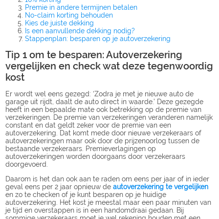
Premie in andere termijnen betalen
No-claim korting behouden
Kies de juiste dekking
Is een aanvullende dekking nodig?
Stappenplan: besparen op je autoverzekering
Tip 1 om te besparen: Autoverzekering
vergelijken en check wat deze tegenwoordig
kost
Er wordt wel eens gezegd: ‘Zodra je met je nieuwe auto de
garage uit rijdt, daalt de auto direct in waarde.’ Deze gezegde
heeft in een bepaalde mate ook betrekking op de premie van
verzekeringen. De premie van verzekeringen veranderen namelijk
constant en dat geldt zeker voor de premie van een
autoverzekering. Dat komt mede door nieuwe verzekeraars of
autoverzekeringen maar ook door de prijzenoorlog tussen de
bestaande verzekeraars. Premieverlagingen op
autoverzekeringen worden doorgaans door verzekeraars
doorgevoerd.
Daarom is het dan ook aan te raden om eens per jaar of in ieder
geval eens per 2 jaar opnieuw de
autoverzekering te vergelijken
en zo te checken of je kunt besparen op je huidige
autoverzekering. Het kost je meestal maar een paar minuten van
je tijd en overstappen is in een handomdraai gedaan. Bij
sommige verzekeraars moet je wel rekening houden met een