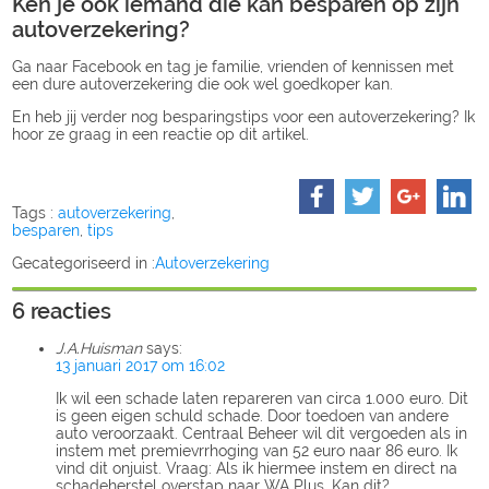
Ken je ook iemand die kan besparen op zijn
autoverzekering?
Ga naar Facebook en tag je familie, vrienden of kennissen met
een dure autoverzekering die ook wel goedkoper kan.
En heb jij verder nog besparingstips voor een autoverzekering? Ik
hoor ze graag in een reactie op dit artikel.
Tags :
autoverzekering
,
besparen
,
tips
Gecategoriseerd in :
Autoverzekering
6 reacties
J.A.Huisman
says:
13 januari 2017 om 16:02
Ik wil een schade laten repareren van circa 1.000 euro. Dit
is geen eigen schuld schade. Door toedoen van andere
auto veroorzaakt. Centraal Beheer wil dit vergoeden als in
instem met premievrrhoging van 52 euro naar 86 euro. Ik
vind dit onjuist. Vraag: Als ik hiermee instem en direct na
schadeherstel overstap naar WA Plus. Kan dit?