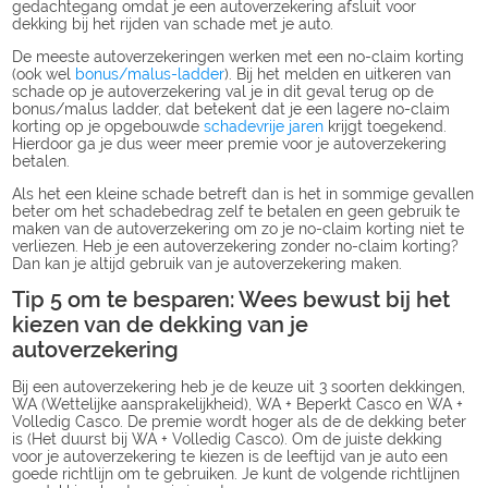
gedachtegang omdat je een autoverzekering afsluit voor
dekking bij het rijden van schade met je auto.
De meeste autoverzekeringen werken met een no-claim korting
(ook wel
bonus/malus-ladder
). Bij het melden en uitkeren van
schade op je autoverzekering val je in dit geval terug op de
bonus/malus ladder, dat betekent dat je een lagere no-claim
korting op je opgebouwde
schadevrije jaren
krijgt toegekend.
Hierdoor ga je dus weer meer premie voor je autoverzekering
betalen.
Als het een kleine schade betreft dan is het in sommige gevallen
beter om het schadebedrag zelf te betalen en geen gebruik te
maken van de autoverzekering om zo je no-claim korting niet te
verliezen. Heb je een autoverzekering zonder no-claim korting?
Dan kan je altijd gebruik van je autoverzekering maken.
Tip 5 om te besparen: Wees bewust bij het
kiezen van de dekking van je
autoverzekering
Bij een autoverzekering heb je de keuze uit 3 soorten dekkingen,
WA (Wettelijke aansprakelijkheid), WA + Beperkt Casco en WA +
Volledig Casco. De premie wordt hoger als de de dekking beter
is (Het duurst bij WA + Volledig Casco). Om de juiste dekking
voor je autoverzekering te kiezen is de leeftijd van je auto een
goede richtlijn om te gebruiken. Je kunt de volgende richtlijnen